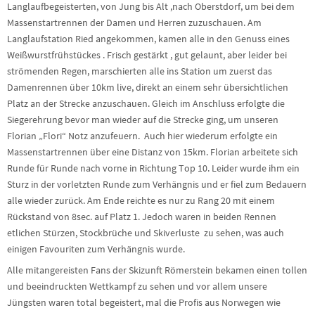
Langlaufbegeisterten, von Jung bis Alt ,nach Oberstdorf, um bei dem
Massenstartrennen der Damen und Herren zuzuschauen. Am
Langlaufstation Ried angekommen, kamen alle in den Genuss eines
Weißwurstfrühstückes . Frisch gestärkt , gut gelaunt, aber leider bei
strömenden Regen, marschierten alle ins Station um zuerst das
Damenrennen über 10km live, direkt an einem sehr übersichtlichen
Platz an der Strecke anzuschauen. Gleich im Anschluss erfolgte die
Siegerehrung bevor man wieder auf die Strecke ging, um unseren
Florian „Flori“ Notz anzufeuern. Auch hier wiederum erfolgte ein
Massenstartrennen über eine Distanz von 15km. Florian arbeitete sich
Runde für Runde nach vorne in Richtung Top 10. Leider wurde ihm ein
Sturz in der vorletzten Runde zum Verhängnis und er fiel zum Bedauern
alle wieder zurück. Am Ende reichte es nur zu Rang 20 mit einem
Rückstand von 8sec. auf Platz 1. Jedoch waren in beiden Rennen
etlichen Stürzen, Stockbrüche und Skiverluste zu sehen, was auch
einigen Favouriten zum Verhängnis wurde.
Alle mitangereisten Fans der Skizunft Römerstein bekamen einen tollen
und beeindruckten Wettkampf zu sehen und vor allem unsere
Jüngsten waren total begeistert, mal die Profis aus Norwegen wie