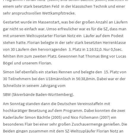
einem sehr stark besetzten Feld in der klassischen Technik und einer
sehr anspruchsvollen Wettkampfstrecke.
Gestartet wurde im Massenstart, was bei der großen Anzahl an Läufern
gar nicht so einfach war. Umso erfreulicher war es für die SZ, dass man
mit unserem Weltcupstarter Florian Notz ein Läufer auf dem Podest
stehen hatte. Florian belegte in der sehr stark besetzten Herrenklasse
von 30 Läufern den hervorragenden 3. Platz in 1:16:32,0. Nur 0,5sec.
fehlten ihm zum zweiten Platz. Gewonnen hat Thomas Bing vor Lucas
Bögel und unserem Florian.
Simon lief ebenfalls ein starkes Rennen und belegte den 15. Platz von
30 Teilnehmern bei den U18männlisch in 56:38,8min. Dabei war er der
Schnellste in seinem Jahrgang vom
SBW (Skiverbände Baden-Württemberg).
Am Sonntag standen dann die Deutschen Vereinsstaffeln mit
hochkarätiger Besetzung auf dem Programm. Dabei konnten die zwei
Kaderläufer Simon Bächtle (2005) und Nico Füllemann (2007) ein
besonderes Flair bei einer sehr großen Zuschauermenge genießen. Die
Beiden gingen zusammen mit dem SZ-Weltcupläufer Florian Notz an