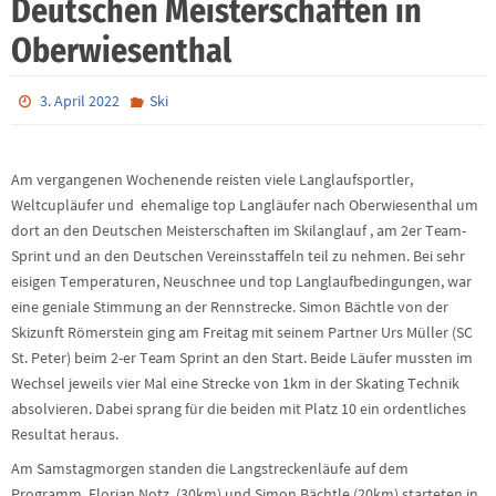
Deutschen Meisterschaften in
Oberwiesenthal
3. April 2022
Ski
Am vergangenen Wochenende reisten viele Langlaufsportler,
Weltcupläufer und ehemalige top Langläufer nach Oberwiesenthal um
dort an den Deutschen Meisterschaften im Skilanglauf , am 2er Team-
Sprint und an den Deutschen Vereinsstaffeln teil zu nehmen. Bei sehr
eisigen Temperaturen, Neuschnee und top Langlaufbedingungen, war
eine geniale Stimmung an der Rennstrecke. Simon Bächtle von der
Skizunft Römerstein ging am Freitag mit seinem Partner Urs Müller (SC
St. Peter) beim 2-er Team Sprint an den Start. Beide Läufer mussten im
Wechsel jeweils vier Mal eine Strecke von 1km in der Skating Technik
absolvieren. Dabei sprang für die beiden mit Platz 10 ein ordentliches
Resultat heraus.
Am Samstagmorgen standen die Langstreckenläufe auf dem
Programm. Florian Notz (30km) und Simon Bächtle (20km) starteten in