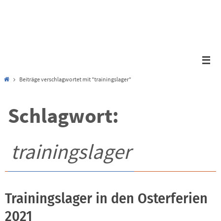
Zum
Inhalt
springen
Start
Beiträge verschlagwortet mit "trainingslager"
Schlagwort:
trainingslager
Trainingslager in den Osterferien
2021