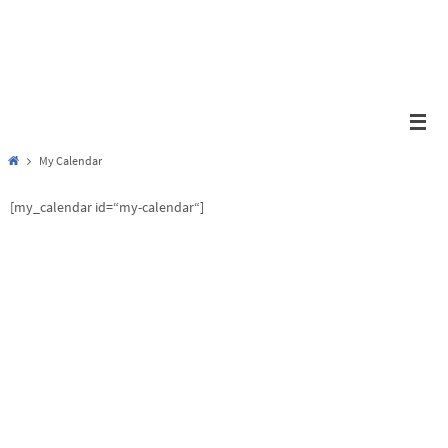
Zum
Inhalt
springen
Start
My Calendar
[my_calendar id=“my-calendar“]