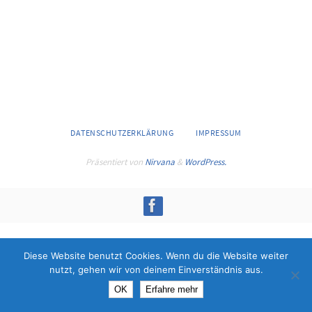
DATENSCHUTZERKLÄRUNG
IMPRESSUM
Präsentiert von
Nirvana
&
WordPress.
Diese Website benutzt Cookies. Wenn du die Website weiter
nutzt, gehen wir von deinem Einverständnis aus.
OK
Erfahre mehr